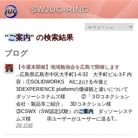
SWJUG-RING
"
ご案内
" の検索結果
ブログ
【今週末開催】地域勉強会を広島で開催します
...広島県広島市中区大手町1-4-32 大手町ビル３F 内
容：①SOLIDWORKS AIにおける今後と
3DEXPERIENCE platformの価値観と違いについて
ダッソーシステムズ様 ②「３Dコネクション
会社・製品等ご紹介」 3Dコネクション様
③CSWX（SW認定試験）の
ご案内
ダッソーシステ
ムズ様 ④ユーザーがユーザーに送るT...
28 日前