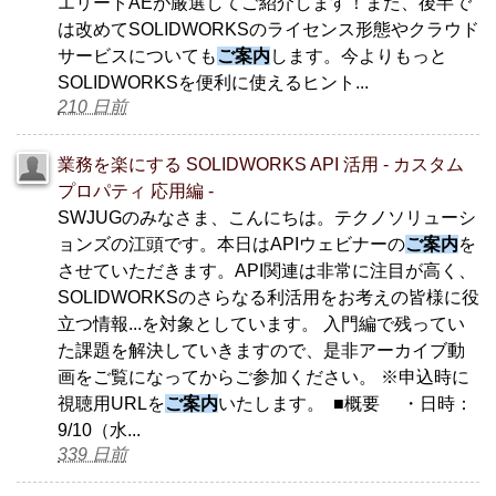
エリートAEが厳選してご紹介します！また、後半で
は改めてSOLIDWORKSのライセンス形態やクラウド
サービスについても
ご案内
します。今よりもっと
SOLIDWORKSを便利に使えるヒント...
210 日前
業務を楽にする SOLIDWORKS API 活用 - カスタム
プロパティ 応用編 -
SWJUGのみなさま、こんにちは。テクノソリューシ
ョンズの江頭です。本日はAPIウェビナーの
ご案内
を
させていただきます。API関連は非常に注目が高く、
SOLIDWORKSのさらなる利活用をお考えの皆様に役
立つ情報...を対象としています。 入門編で残ってい
た課題を解決していきますので、是非アーカイブ動
画をご覧になってからご参加ください。 ※申込時に
視聴用URLを
ご案内
いたします。 ■概要 ・日時：
9/10（水...
339 日前