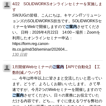
4/22 SOLIDWORKSオンラインセミナーを実施しま
す
SWJUGの皆様、こんにちは。キヤノンITソリューシ
ョンズのSOLIDWORKS担当です。SOLIDWORKSセ
ミナーをWebで開催しますので
ご案内
させてくださ
い。 日時：2026年4月22日 14:00～場所：Zoomを
利用したオンラインセミナー申込：
https://form.reg.canon-
its.co.jp/md/3d/seminar/202604...
130 日前
1月開催Webセミナーの
ご案内
【APIで自動化】【工
数削減ノウハウ】
...。今年は昨年以上に皆さまと交流したいと思ってい
ます。どうぞ、よろしくお願いいたします。 さて早
速ですが、今月2つのWebセミナーを開催しますので
ご案内
させてください。日々の業務にお役立ていた
だける内容です。どち...、すぐに使えるワザを弊社の