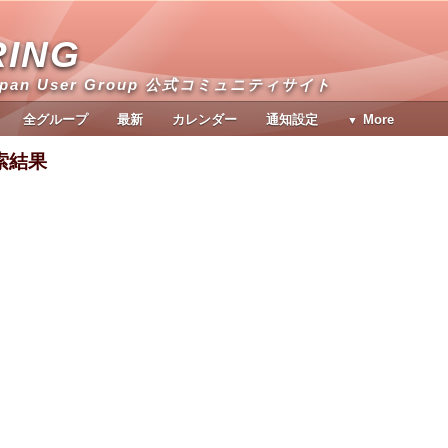
RING
apan User Group 公式コミュニティサイト
全グループ
最新
カレンダー
通知設定
More
検索結果