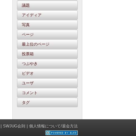
議題
アイディア
写真
ページ
最上位のページ
投票箱
つぶやき
ビデオ
ユーザ
コメント
タグ
SWJUG会則
個人情報について/退会方法