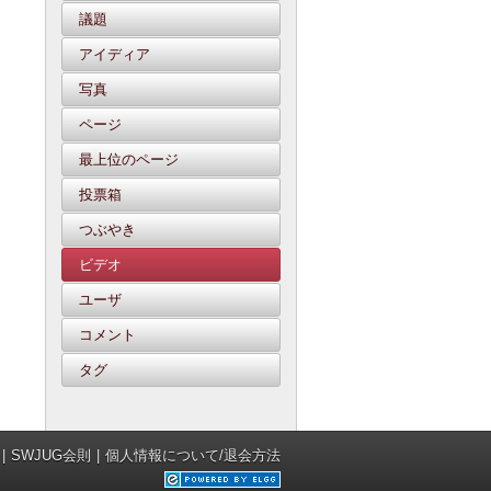
議題
アイディア
写真
ページ
最上位のページ
投票箱
つぶやき
ビデオ
ユーザ
コメント
タグ
SWJUG会則
個人情報について/退会方法