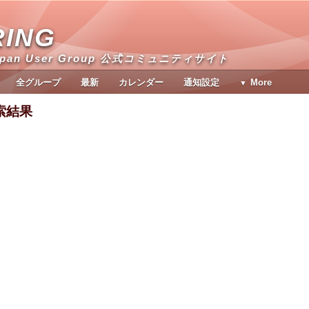
RING
apan User Group 公式コミュニティサイト
全グループ
最新
カレンダー
通知設定
More
検索結果