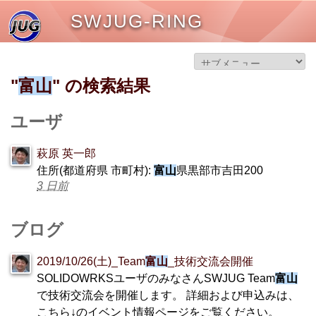
SWJUG-RING
"
富山
" の検索結果
ユーザ
萩原 英一郎
住所(都道府県 市町村):
富山
県黒部市吉田200
3 日前
ブログ
2019/10/26(土)_Team
富山
_技術交流会開催
SOLIDOWRKSユーザのみなさんSWJUG Team
富山
で技術交流会を開催します。 詳細および申込みは、
こちら↓のイベント情報ページをご覧ください。