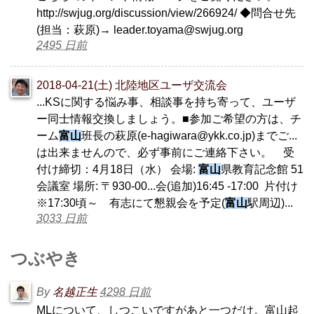
http://swjug.org/discussion/view/266924/ ◆問合せ先
(担当：萩原)→ leader.toyama@swjug.org
2495 日前
2018-04-21(土) 北陸地区ユーザ交流会
...KSに関する悩み事、相談事を持ち寄って、ユーザ
ー同士情報交換しましょう。■参加ご希望の方は、チ
ーム
富山
班長の萩原(e-hagiwara@ykk.co.jp)までご...
は出来ませんので、必ず事前にご連絡下さい。 受
付け締切：4月18日（水） 会場:
富山
県教育記念館 51
会議室 場所: 〒930-00...会(追加)16:45 -17:00 片付け
※17:30頃～ 有志にて懇親会を予定(
富山
駅周辺)...
3033 日前
つぶやき
By
名越正生
4298 日前
MLについて、しつこいですがあと一つだけ。富山起