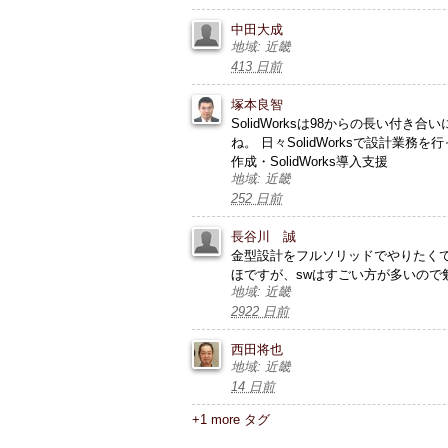
中田大成
地域: 近畿
413 日前
塚本良智
SolidWorksは98からの長い
ね。 日々SolidWorksで設計
作成・SolidWorks導入支援
地域: 近畿
252 日前
長谷川 誠
金型設計をフルソリッドでやりたくて
ほですが、swはすごい方が多いので
地域: 近畿
2922 日前
西田将也
地域: 近畿
14 日前
+1 more タグ