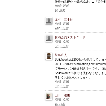
仕様の具現化＝構想設計」→「設計検
地域: 近畿
10 日前
坂本 五十鈴
地域: 近畿
2423 日前
賛助会員テストユーザ
地域: 近畿
3219 日前
前島直人
SolidWorksは2006から使用してい
2011～2013でsimulation,flo
てモーション解析を試行中です。 面
SolidWorks仕事では使わなく
ろしくお願いいたします。
地域: 近畿
3218 日前
山田 達也
地域: 近畿
10 日前