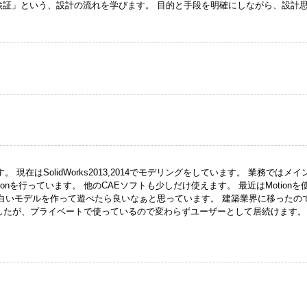
証」という、設計の流れを学びます。 目的と手段を明確にしながら、設計思.
ます。 現在はSolidWorks2013,2014でモデリングをしています。 業務ではメイ
w simulationを行っています。 他のCAEソフトも少しだけ使えます。 最近はMotionを
白いモデルを作って遊べたら良いなぁと思っています。 建築業界に移ったの
なりましたが、プライベートで使っているので変わらずユーザーとして居続けます。