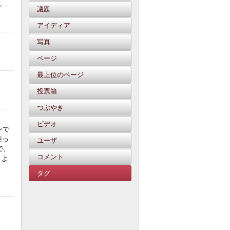
..
議題
アイディア
写真
ページ
最上位のページ
投票箱
つぶやき
ビデオ
ンで
使っ
ユーザ
で、
コメント
 よ
タグ