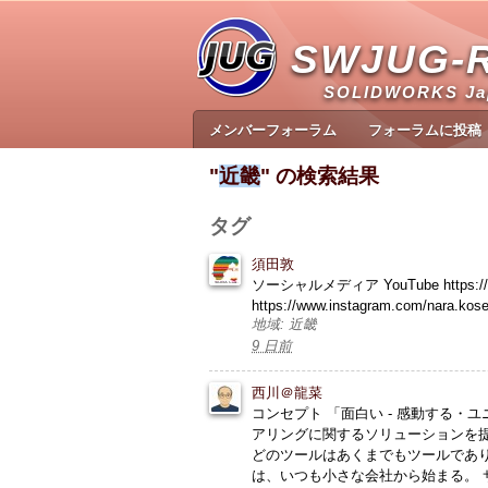
SWJUG-
SOLIDWORKS J
メンバーフォーラム
フォーラムに投稿
"
近畿
" の検索結果
タグ
須田敦
ソーシャルメディア YouTube https://www.
https://www.instagram.com/nara.kose
地域: 近畿
9 日前
西川＠龍菜
コンセプト 「面白い - 感動する・
アリングに関するソリューションを提
どのツールはあくまでもツールであ
は、いつも小さな会社から始まる。 