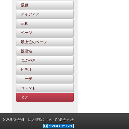
議題
アイディア
写真
ページ
最上位のページ
投票箱
つぶやき
ビデオ
ユーザ
コメント
タグ
SWJUG会則
個人情報について/退会方法