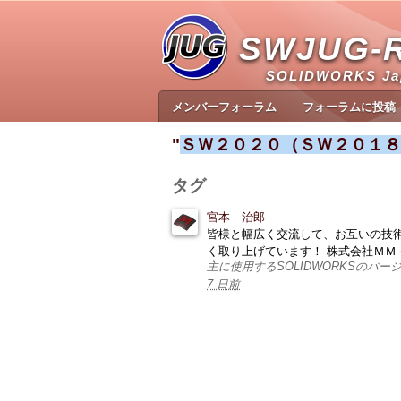
SWJUG-
SOLIDWORKS J
メンバーフォーラム
フォーラムに投稿
"
ＳＷ２０２０（ＳＷ２０１８
タグ
宮本 治郎
皆様と幅広く交流して、お互いの技術力
く取り上げています！ 株式会社ＭＭ
主に使用するSOLIDWORKSのバ
7 日前