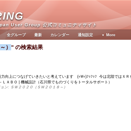
RING
apan User Group 公式コミュニティサイト
全グループ
最新
カレンダー
通知設定
More
～）
" の検索結果
向上につなげていきたいと考えています (=∀=)ﾌｯﾌｯﾌ 今は北陸ではＸＲ
－ＬＡＢＯ | 機械設計（石川県でものづくりをトータルサポート）
ージョン: ＳＷ２０２０（ＳＷ２０１８～）