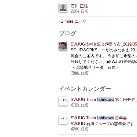
石川 正雄
2264 日前
+2 more ユーザ
ブログ
SWJUG技術交流会@野々市_2019/05/
SOLIDWORKSユーザのみなさま 
流会のご案内です。 ※参加ご希望の
登録してください。■SWJUG未登録の
＜北陸地区リーダ 萩原＞
2660 日前
イベントカレンダー
SWJUG Team
Ishikawa
第１回モデ
4193 日前
SWJUG Team
Ishikawa
忘年会
SWJUG 石川グループの忘年会です
4260 日前