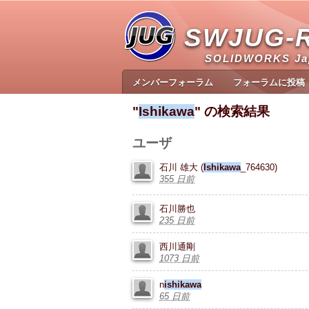
SWJUG-
SOLIDWORKS J
メンバーフォーラム
フォーラムに投稿
"
Ishikawa
" の検索結果
ユーザ
石川 雄大 (
Ishikawa
_764630)
355 日前
石川勝也
235 日前
西川通剛
1073 日前
n
ishikawa
65 日前