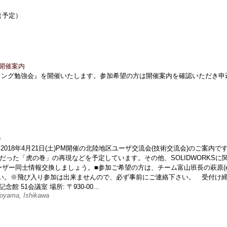
（予定）
 開催案内
リング勉強会』を開催いたします。参加希望の方は開催案内を確認いただき申
会
ま2018年4月21日(土)PM開催の北陸地区ユーザ交流会(技術交流会)のご案内で
anで大好評だった「虎の巻」の再現などを予定しています。その他、SOLIDWORKSに
ザー同士情報交換しましょう。■参加ご希望の方は、チーム富山班長の萩原(e
までご連絡下さい。※飛び入り参加は出来ませんので、必ず事前にご連絡下さい。 受付け
 51会議室 場所: 〒930-00...
ama, Ishikawa