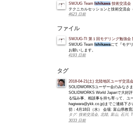
SWJUG Team
Ishikawa
技術交流会
テクニカルセッションと技術交流会
4623 日前
ファイル
SWJUG-TI 第１回モデリング勉強会
SWJUG Team
Ishikawa
にて『モデ
お願いします。
4193 日前
タグ
2018-04-21(土) 北陸地区ユーザ交流
SOLIDWORKSユーザー会のみなさ
SOLIDWORKS World Jap
る悩み事、相談事を持ち寄って、ユー
hagiwara@ykk.co.jp)
切：4月18日（水） 会場: 富山県教育記念館
タグ: 技術交流会, 北陸, 富山, 石川, Toy
3033 日前