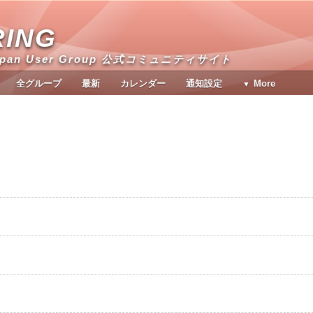
RING
apan User Group 公式コミュニティサイト
全グループ
最新
カレンダー
通知設定
More