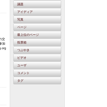
議題
アイディア
写真
ページ
最上位のページ
の交
投票箱
参加
.org
つぶやき
ビデオ
ユーザ
コメント
タグ