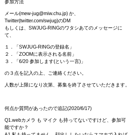
参加方法
メール(mew-jug@miw.chu.jp) か、
Twitter(twitter.com/swjug)のDM
もしくは、SWJUG-RINGのワタシあてのメッセージに
て、
１．「SWJUG-RINGの登録名」
２．「ZOOMに表示される名前」
３．「6/20 参加します(という一言)」
の３点を記入の上、ご連絡ください。
人数が上限になり次第、募集を終了させていただきます。
何点か質問があったので追記(2020/6/17)
Q1.webカメラ も マイク も持ってないですけど、参加可
能ですか？
A1.私も持ってません。顔出ししたいならスマホで入れば