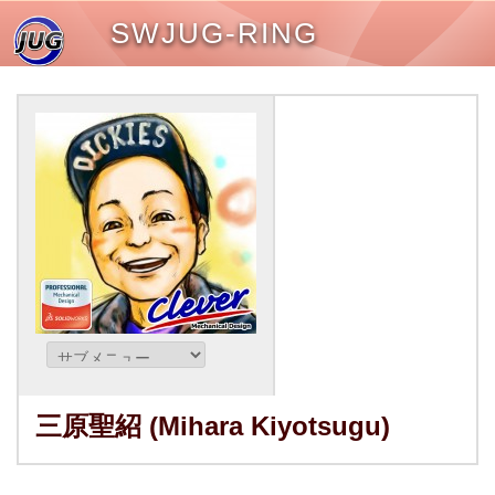
SWJUG-RING
三原聖紹 (Mihara Kiyotsugu)