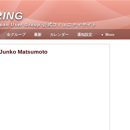
RING
apan User Group 公式コミュニティサイト
全グループ
最新
カレンダー
通知設定
More
Junko Matsumoto