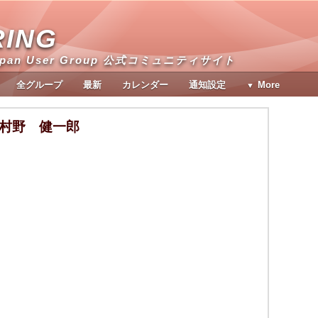
RING
apan User Group 公式コミュニティサイト
全グループ
最新
カレンダー
通知設定
More
村野 健一郎