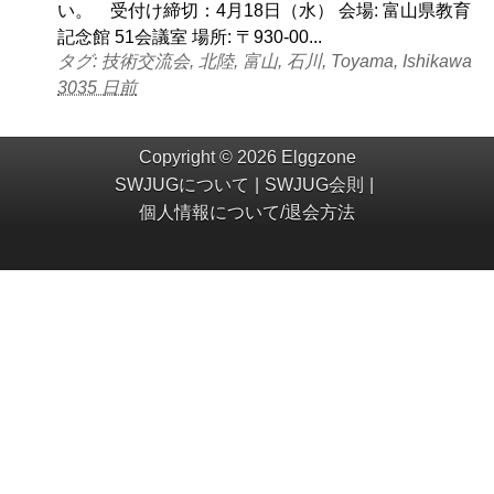
い。 受付け締切：4月18日（水） 会場: 富山県教育
記念館 51会議室 場所: 〒930-00...
タグ: 技術交流会, 北陸, 富山, 石川, Toyama, Ishikawa
3035 日前
Copyright © 2026 Elggzone
SWJUGについて
SWJUG会則
個人情報について/退会方法