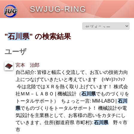
SWJUG-RING
"
石川県
" の検索結果
ユーザ
宮本 治郎
自己紹介: 皆様と幅広く交流して、お互いの技術力向
上につなげていきたいと考えています (=∀=)ﾌｯﾌｯﾌ
今は北陸ではＸＲを熱く取り上げています！ 株式会
社ＭＭ－ＬＡＢＯ | 機械設計（
石川県
でものづくりを
トータルサポート） ちょっと一言: MM-LABO |
石川
県
でものづくりをトータルサポート！ 機械設計や電
気設計を主業務として、お客様の思いをカタチにし
ていきます。住所(都道府県 市町村):
石川県
野々市
市