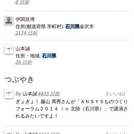
8 日前
伊関昌博
住所(都道府県 市町村):
石川県
金沢市
2174 日前
山本誠
住所・地域:
石川県
26 日前
つぶやき
By
山本誠
4433 日前
3 いいね!
ぎょぎょ！ 藤山 周秀さんが「ＡＮＳＹＳものづくり
フォーラム２０１４ ｉｎ 北陸（石川県）」で講演さ
れるみたいですよ！