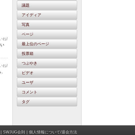
議題
アイディア
写真
ページ
いね!
最上位のページ
たい
投票箱
つぶやき
いね!
も、
ビデオ
ユーザ
コメント
タグ
SWJUG会則
個人情報について/退会方法