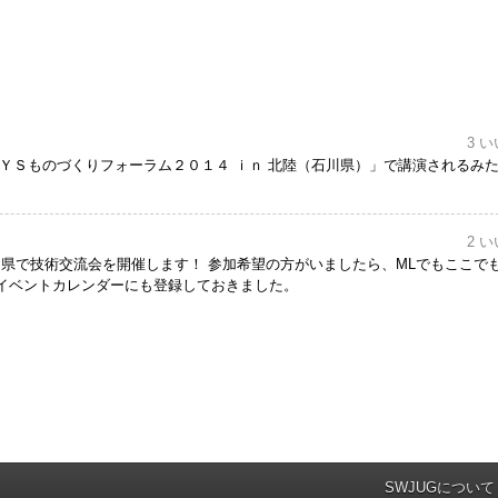
3 い
ＳＹＳものづくりフォーラム２０１４ ｉｎ 北陸（石川県）」で講演されるみ
2 い
6に石川県で技術交流会を開催します！ 参加希望の方がいましたら、MLでもここで
イベントカレンダーにも登録しておきました。
SWJUGについて