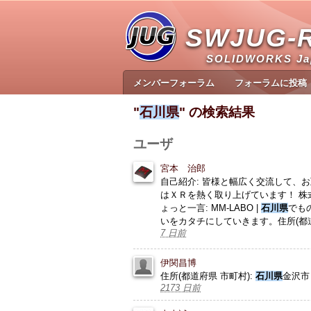
SWJUG-
SOLIDWORKS J
メンバーフォーラム
フォーラムに投稿
"
石川県
" の検索結果
ユーザ
宮本 治郎
自己紹介: 皆様と幅広く交流して、お
はＸＲを熱く取り上げています！ 株式
ょっと一言: MM-LABO |
石川県
でも
いをカタチにしていきます。住所(都道
7 日前
伊関昌博
住所(都道府県 市町村):
石川県
金沢市
2173 日前