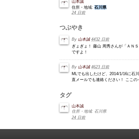
山本誠
住所・地域:
石川県
24 日前
つぶやき
By
山本誠
4432 日前
ぎょぎょ！ 藤山 周秀さんが「ＡＮ
ですよ！
By
山本誠
4623 日前
MLでも出したけど、2014/1/1
直メールでも連絡ください！ ここの
タグ
山本誠
住所・地域: 石川県
24 日前