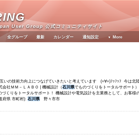
RING
apan User Group 公式コミュニティサイト
全グループ
最新
カレンダー
通知設定
More
互いの技術力向上につなげていきたいと考えています (=∀=)ﾌｯﾌｯﾌ 今は北
会社ＭＭ－ＬＡＢＯ | 機械設計（
石川県
でものづくりをトータルサポート）
のづくりをトータルサポート！ 機械設計や電気設計を主業務として、お客様
府県 市町村):
石川県
野々市市