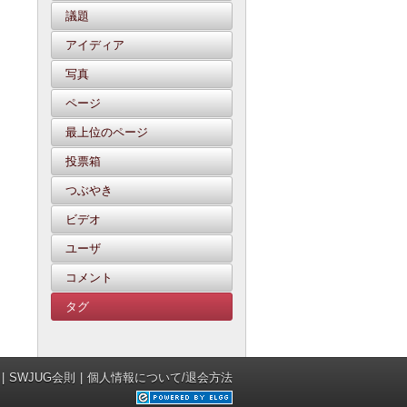
議題
アイディア
写真
ページ
最上位のページ
投票箱
つぶやき
ビデオ
ユーザ
コメント
タグ
SWJUG会則
個人情報について/退会方法