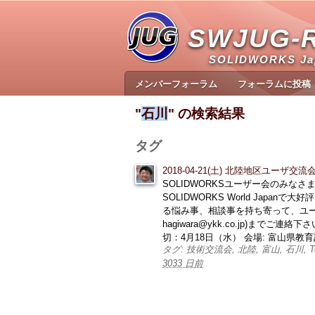
SWJUG-
SOLIDWORKS J
メンバーフォーラム
フォーラムに投稿
"
石川
" の検索結果
タグ
2018-04-21(土) 北陸地区ユーザ交流
SOLIDWORKSユーザー会のみなさ
SOLIDWORKS World Jap
る悩み事、相談事を持ち寄って、ユー
hagiwara@ykk.co.jp)
切：4月18日（水） 会場: 富山県教育記念館
タグ: 技術交流会, 北陸, 富山, 石川, Toy
3033 日前