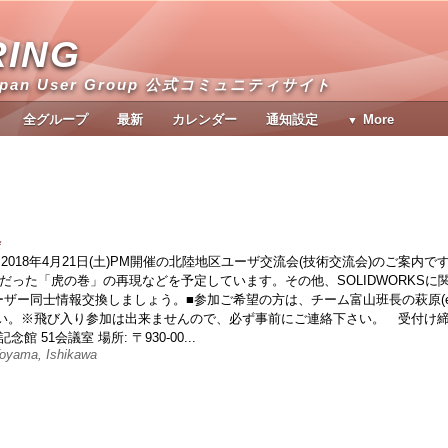
RING
apan User Group 公式コミュニティサイト
全グループ
最新
カレンダー
通知設定
More
会
ま2018年4月21日(土)PM開催の北陸地区ユーザ交流会(技術交流会)のご案内で
anで大好評だった「虎の巻」の再現などを予定しています。その他、SOLIDWORKSに
ザー同士情報交換しましょう。■参加ご希望の方は、チーム富山班長の萩原(e
までご連絡下さい。※飛び入り参加は出来ませんので、必ず事前にご連絡下さい。 受付け
 51会議室 場所: 〒930-00...
ama, Ishikawa