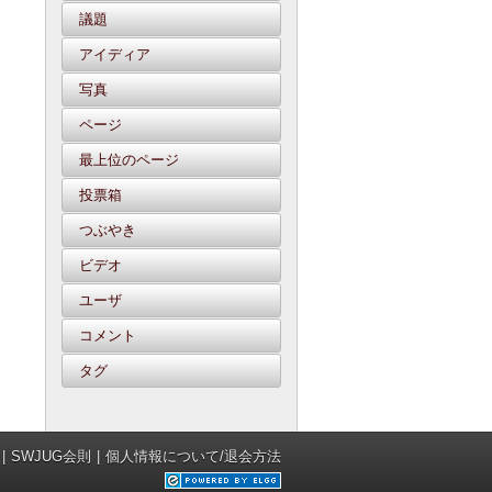
議題
アイディア
写真
ページ
最上位のページ
投票箱
つぶやき
ビデオ
ユーザ
コメント
タグ
SWJUG会則
個人情報について/退会方法