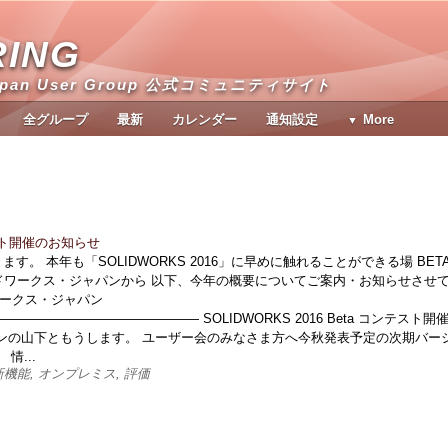
RING
apan User Group 公式コミュニティサイト
全グループ
最新
カレンダー
通知設定
More
ンテスト開催のお知らせ
す。 本年も「SOLIDWORKS 2016」に早めに触れることができる場 BET
ドワークス・ジャパンから 以下、今年の概要についてご案内・お知らせさせ
ワークス・ジャパン
――――――――――――― SOLIDWORKS 2016 Beta コンテスト開
ンの山下ともうします。 ユーザー会のみなさま方へ今秋発表予定の次期バー
情...
A, 新機能, オンプレミス, 評価