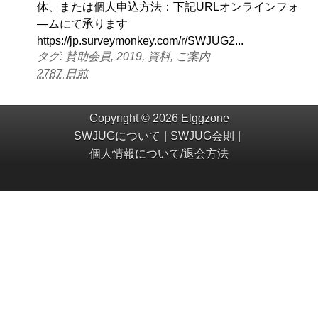
体、または個人申込方法：下記URLオンラインフォ
―ムにて承ります
https://jp.surveymonkey.com/r/SWJUG2...
タグ: 賛助会員, 2019, 資料, ご案内
2787 日前
Copyright © 2026 Elggzone
SWJUGについて
SWJUG会則
個人情報について/退会方法