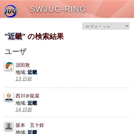
SWJUG-RING
"
近畿
" の検索結果
ユーザ
須田敦
地域:
近畿
13 日前
西川＠龍菜
地域:
近畿
14 日前
坂本 五十鈴
地域:
近畿