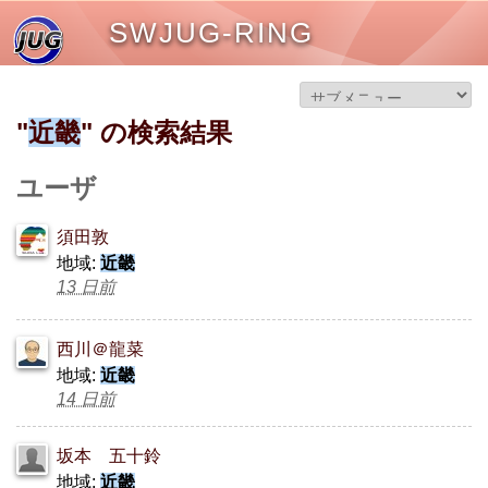
SWJUG-RING
"
近畿
" の検索結果
ユーザ
須田敦
地域:
近畿
13 日前
西川＠龍菜
地域:
近畿
14 日前
坂本 五十鈴
地域:
近畿