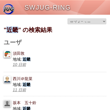
SWJUG-RING
"
近畿
" の検索結果
ユーザ
須田敦
地域:
近畿
10 日前
西川＠龍菜
地域:
近畿
11 日前
坂本 五十鈴
地域:
近畿