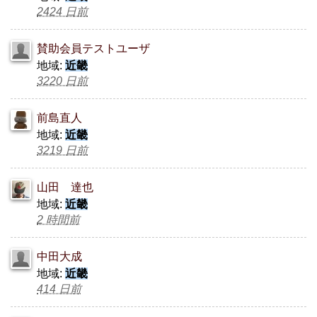
2424 日前
賛助会員テストユーザ
地域:
近畿
3220 日前
前島直人
地域:
近畿
3219 日前
山田 達也
地域:
近畿
2 時間前
中田大成
地域:
近畿
414 日前