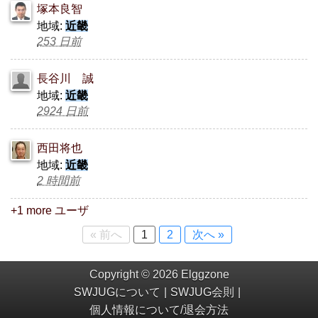
塚本良智
地域:
近畿
253 日前
長谷川 誠
地域:
近畿
2924 日前
西田将也
地域:
近畿
2 時間前
+1 more ユーザ
« 前へ
1
2
次へ »
Copyright © 2026 Elggzone
SWJUGについて
SWJUG会則
個人情報について/退会方法