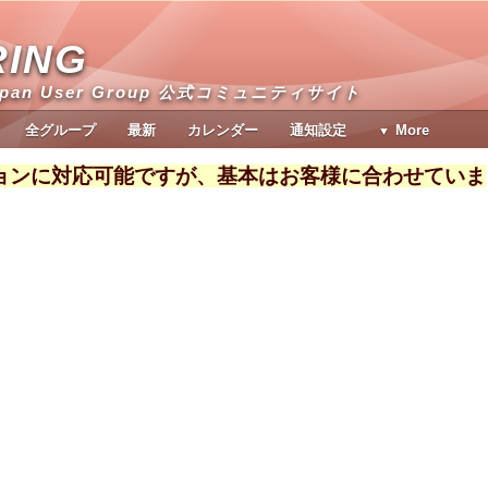
RING
apan User Group 公式コミュニティサイト
全グループ
最新
カレンダー
通知設定
More
ョンに対応可能ですが、基本はお客様に合わせていま