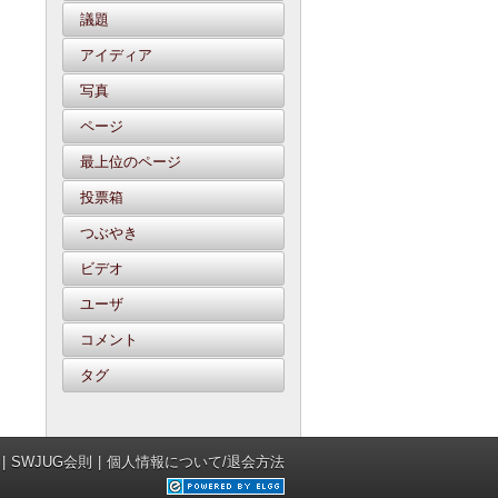
議題
アイディア
写真
ページ
最上位のページ
投票箱
つぶやき
ビデオ
ユーザ
コメント
タグ
SWJUG会則
個人情報について/退会方法