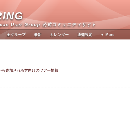
RING
apan User Group 公式コミュニティサイト
全グループ
最新
カレンダー
通知設定
More
4へ日本から参加される方向けのツアー情報