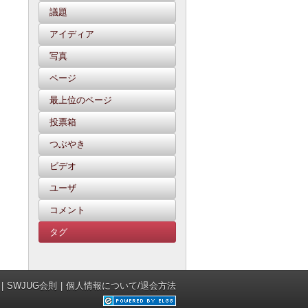
議題
アイディア
写真
ページ
最上位のページ
投票箱
つぶやき
ビデオ
ユーザ
コメント
タグ
SWJUG会則
個人情報について/退会方法