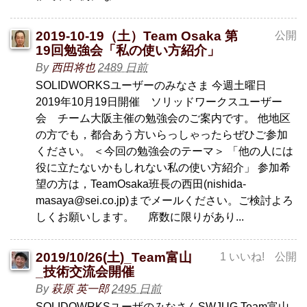
2019-10-19（土）Team Osaka 第
公開
19回勉強会「私の使い方紹介」
By
西田将也
2489 日前
SOLIDWORKSユーザーのみなさま 今週土曜日
2019年10月19日開催 ソリッドワークスユーザー
会 チーム大阪主催の勉強会のご案内です。 他地区
の方でも，都合あう方いらっしゃったらぜひご参加
ください。 ＜今回の勉強会のテーマ＞ 「他の人には
役に立たないかもしれない私の使い方紹介」 参加希
望の方は，TeamOsaka班長の西田(nishida-
masaya@sei.co.jp)までメールください。ご検討よろ
しくお願いします。 席数に限りがあり...
2019/10/26(土)_Team富山
1 いいね!
公開
_技術交流会開催
By
萩原 英一郎
2495 日前
SOLIDOWRKSユーザのみなさんSWJUG Team富山