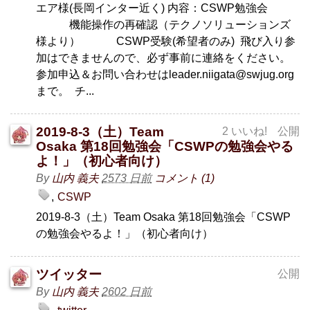
エア様(長岡インター近く) 内容：CSWP勉強会
機能操作の再確認（テクノソリューションズ
様より） CSWP受験(希望者のみ) 飛び入り参
加はできませんので、必ず事前に連絡をください。
参加申込＆お問い合わせはleader.niigata@swjug.org
まで。 チ...
2019-8-3（土）Team
2 いいね!
公開
Osaka 第18回勉強会「CSWPの勉強会やる
よ！」（初心者向け）
By
山内 義夫
2573 日前
コメント (1)
CSWP
2019-8-3（土）Team Osaka 第18回勉強会「CSWP
の勉強会やるよ！」（初心者向け）
ツイッター
公開
By
山内 義夫
2602 日前