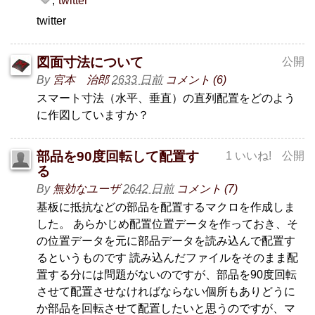
twitter
twitter
図面寸法について
公開
By
宮本 治郎
2633 日前
コメント (6)
スマート寸法（水平、垂直）の直列配置をどのよう
に作図していますか？
部品を90度回転して配置す
1 いいね!
公開
る
By
無効なユーザ
2642 日前
コメント (7)
基板に抵抗などの部品を配置するマクロを作成しま
した。 あらかじめ配置位置データを作っておき、そ
の位置データを元に部品データを読み込んで配置す
るというものです 読み込んだファイルをそのまま配
置する分には問題がないのですが、部品を90度回転
させて配置させなければならない個所もありどうに
か部品を回転させて配置したいと思うのですが、マ