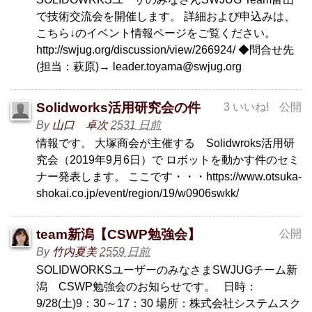
で技術交流会を開催します。 詳細および申込みは、
こちら↓のイベント情報ページをご覧ください。
http://swjug.org/discussion/view/266924/ ◆問合せ先
(担当：萩原)→ leader.toyama@swjug.org
Solidworks活用研究会の件
3 いいね!
公開
By
山口 卓次
2531 日前
情報です。 大塚商会が主催する Solidwroks活用研
究会（2019年9月6日）で ロボットを動かす件のセミ
ナー発表します。 ここです・・・https://www.otsuka-
shokai.co.jp/event/region/19/w0906swkk/
team新潟【CSWP勉強会】
公開
By
竹内夏美
2559 日前
SOLIDWORKSユーザーのみなさまSWJUGチーム新
潟 CSWP勉強会のお知らせです。 日時：
9/28(土)9：30～17：30 場所：株式会社システムスク