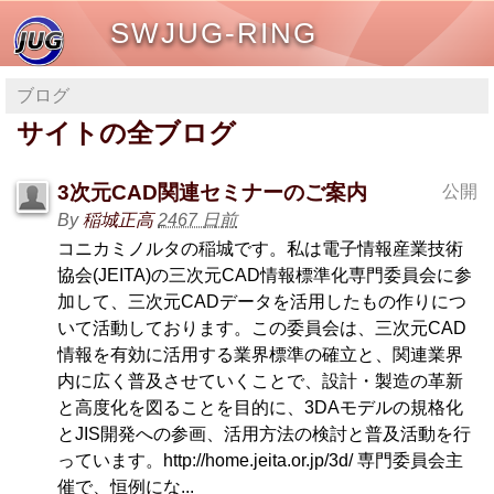
SWJUG-RING
ブログ
サイトの全ブログ
3次元CAD関連セミナーのご案内
公開
By
稲城正高
2467 日前
コニカミノルタの稲城です。私は電子情報産業技術
協会(JEITA)の三次元CAD情報標準化専門委員会に参
加して、三次元CADデータを活用したもの作りにつ
いて活動しております。この委員会は、三次元CAD
情報を有効に活用する業界標準の確立と、関連業界
内に広く普及させていくことで、設計・製造の革新
と高度化を図ることを目的に、3DAモデルの規格化
とJIS開発への参画、活用方法の検討と普及活動を行
っています。http://home.jeita.or.jp/3d/ 専門委員会主
催で、恒例にな...