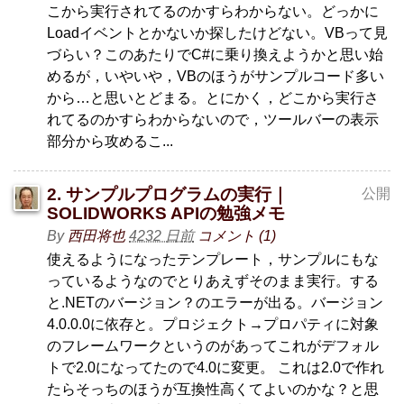
こから実行されてるのかすらわからない。どっかに
Loadイベントとかないか探したけどない。VBって見
づらい？このあたりでC#に乗り換えようかと思い始
めるが，いやいや，VBのほうがサンプルコード多い
から…と思いとどまる。とにかく，どこから実行さ
れてるのかすらわからないので，ツールバーの表示
部分から攻めるこ...
2. サンプルプログラムの実行｜
公開
SOLIDWORKS APIの勉強メモ
By
西田将也
4232 日前
コメント (1)
使えるようになったテンプレート，サンプルにもな
っているようなのでとりあえずそのまま実行。する
と.NETのバージョン？のエラーが出る。バージョン
4.0.0.0に依存と。プロジェクト→プロパティに対象
のフレームワークというのがあってこれがデフォル
トで2.0になってたので4.0に変更。 これは2.0で作れ
たらそっちのほうが互換性高くてよいのかな？と思