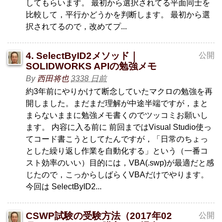
してもらいます。 最初から選択されてる平面同士を
比較して，平行かどうかを判断します。 最初から選
択されてるので，改めてプ...
4. SelectByID2メソッド｜
公開
SOLIDWORKS APIの勉強メモ
By
西田将也
3338 日前
約3年前にやりかけて断念していたマクロの勉強を再
開しました。まだまだ理解が中途半端ですが，まと
まらないままに勉強メモ書くのでツッコミお願いし
ます。 内容に入る前に 前回まではVisual Studio使っ
てコード書こうとしてたんですが，「日常のちょっ
とした繰り返し作業を自動化する」という（一番コ
スト効率のいい）目的には，VBA(.swp)が最適だと感
じたので，こっからしばらくVBAだけでやります。
今回は SelectByID2...
CSWP試験の受験方法（2017年02
公開