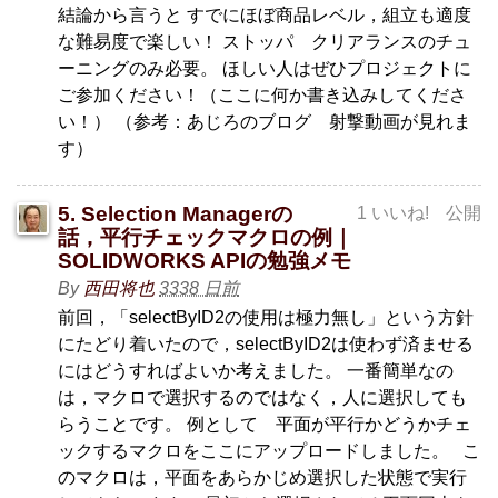
結論から言うと すでにほぼ商品レベル，組立も適度
な難易度で楽しい！ ストッパ クリアランスのチュ
ーニングのみ必要。 ほしい人はぜひプロジェクトに
ご参加ください！（ここに何か書き込みしてくださ
い！） （参考：あじろのブログ 射撃動画が見れま
す）
5. Selection Managerの
1 いいね!
公開
話，平行チェックマクロの例｜
SOLIDWORKS APIの勉強メモ
By
西田将也
3338 日前
前回，「selectByID2の使用は極力無し」という方針
にたどり着いたので，selectByID2は使わず済ませる
にはどうすればよいか考えました。 一番簡単なの
は，マクロで選択するのではなく，人に選択しても
らうことです。 例として 平面が平行かどうかチェ
ックするマクロをここにアップロードしました。 こ
のマクロは，平面をあらかじめ選択した状態で実行