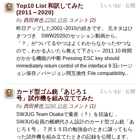
Top10 List 和訳してみた
1 いいね!
公開
(2011～2020)
By
西田将也
2290 日前
コメント (2)
昨日アップした2001~2010の続きです。 元ネタはひ
きつづき SWW2020のセッション動画から。
「？」がついてるやつはよくわからなかったやつな
ので，わかる人いたら教えて下さい～ 2011 10 時間
がかかる機能の中断 Pressing ESC key should
immediately return control of the interface 9 旧バージ
ョン保存／バージョン間互換性 File compatibility...
カード型ゴム銃「あじろ１
2 いいね!
公開
号」試作機を組み立ててみた
By
西田将也
3290 日前
コメント (1)
SWJUG Team Osakaで量産（？）を目論む，
SWJUG会員の横網代さん設計のカード型ゴム銃「あ
じろ１号」 ７月１５日の勉強会のときに譲ってもら
った試作機を組み立てたときの記録を公開します。