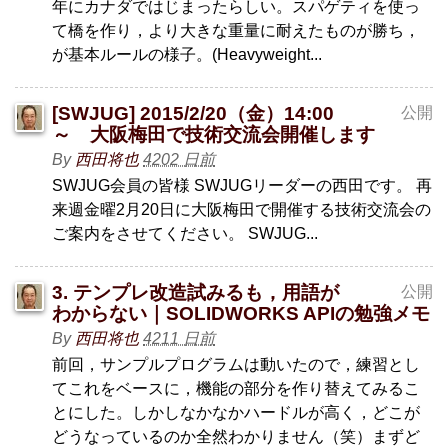
年にカナダではじまったらしい。スパゲティを使っ
て橋を作り，より大きな重量に耐えたものが勝ち，
が基本ルールの様子。(Heavyweight...
[SWJUG] 2015/2/20（金）14:00
公開
～ 大阪梅田で技術交流会開催します
By
西田将也
4202 日前
SWJUG会員の皆様 SWJUGリーダーの西田です。 再
来週金曜2月20日に大阪梅田で開催する技術交流会の
ご案内をさせてください。 SWJUG...
3. テンプレ改造試みるも，用語が
公開
わからない｜SOLIDWORKS APIの勉強メモ
By
西田将也
4211 日前
前回，サンプルプログラムは動いたので，練習とし
てこれをベースに，機能の部分を作り替えてみるこ
とにした。しかしなかなかハードルが高く，どこが
どうなっているのか全然わかりません（笑）まずど