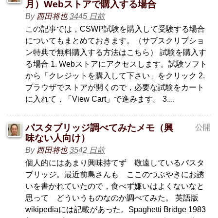
月）Webストアで購入する場合
By
西田将也
3445 日前
この記事では，CSWP試験を購入して受験する場合
についてもまとめておきます。（サブスクリプショ
ン特典で無料購入する方法はこちら） 試験を購入す
る場合 1. Webストアにアクセスします。試験ソフト
から「クレジットを購入して下さい」をクリック 2.
ブラウザでストアが開くので，必要な試験をカート
に入れて，「View Cart」で進みます。 3....
パスタブリッジ調べてみたメモ（興
公開
味ない人向け）
By
西田将也
3542 日前
個人的にはあまり興味持てず 敬遠しているパスタ
ブリッジ。最近前島さんも ここのつぶやきにお誘
いを書かれていたので，食べず嫌いはよくないなと
思って どういうものなのか調べてみた。 英語版
wikipediaには記載があった。Spaghetti Bridge 1983