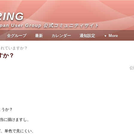
RING
apan User Group 公式コミュニティサイト
全グループ
最新
カレンダー
通知設定
More
されていますか？
すか？
公
ょうか？
適当に描けますし、
えば、単色で見にくい、