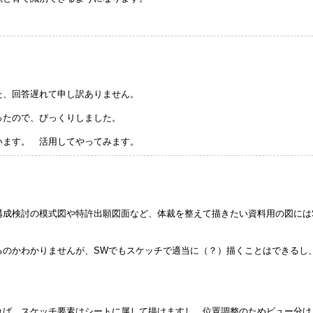
た、回答遅れて申し訳ありません。
ったので、びっくりしました。
います。 活用してやってみます。
構成検討の模式図や特許出願図面など、体裁を整えて描きたい資料用の図には
るのかわかりませんが、SWでもスケッチで適当に（？）描くことはできるし
。
れば、スケッチ要素はシートに属して描けますし、位置調整のためビュー分け