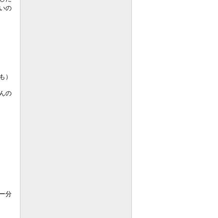
いの
も）
んの
ー分