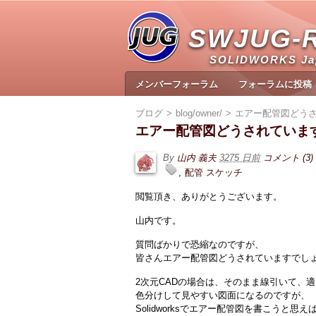
SWJUG-
SOLIDWORKS J
メンバーフォーラム
フォーラムに投稿
ブログ
blog/owner/
エアー配管図どう
エアー配管図どうされていま
By
山内 義夫
3275 日前
コメント (3)
配管 スケッチ
閲覧頂き、ありがとうございます。
山内です。
質問ばかりで恐縮なのですが、
皆さんエアー配管図どうされていますでし
2次元CADの場合は、そのまま線引いて、
色分けして見やすい図面になるのですが、
Solidworksでエアー配管図を書こうと思