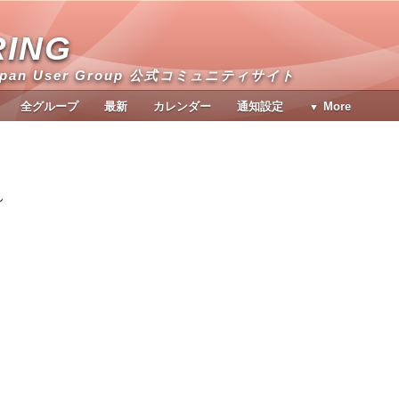
RING
apan User Group 公式コミュニティサイト
全グループ
最新
カレンダー
通知設定
More
ク
ん