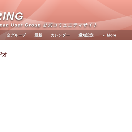
RING
apan User Group 公式コミュニティサイト
全グループ
最新
カレンダー
通知設定
More
ビデオ