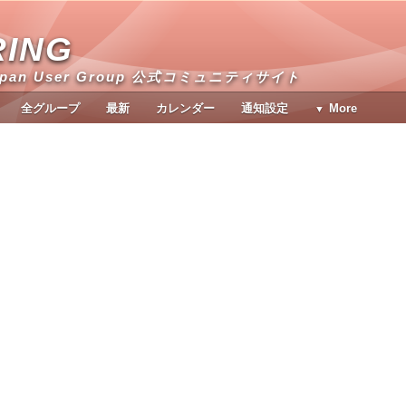
RING
apan User Group 公式コミュニティサイト
全グループ
最新
カレンダー
通知設定
More