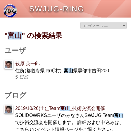
SWJUG-RING
"
富山
" の検索結果
ユーザ
萩原 英一郎
住所(都道府県 市町村):
富山
県黒部市吉田200
5 日前
ブログ
2019/10/26(土)_Team
富山
_技術交流会開催
SOLIDOWRKSユーザのみなさんSWJUG Team
富山
で技術交流会を開催します。 詳細および申込みは、
こちら↓のイベント情報ページをご覧ください。