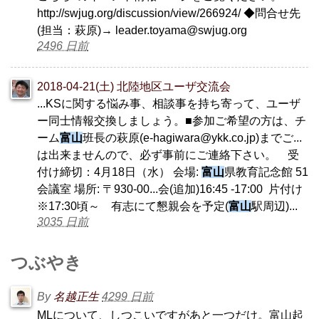
http://swjug.org/discussion/view/266924/ ◆問合せ先
(担当：萩原)→ leader.toyama@swjug.org
2496 日前
2018-04-21(土) 北陸地区ユーザ交流会
...KSに関する悩み事、相談事を持ち寄って、ユーザ
ー同士情報交換しましょう。■参加ご希望の方は、チ
ーム
富山
班長の萩原(e-hagiwara@ykk.co.jp)までご...
は出来ませんので、必ず事前にご連絡下さい。 受
付け締切：4月18日（水） 会場:
富山
県教育記念館 51
会議室 場所: 〒930-00...会(追加)16:45 -17:00 片付け
※17:30頃～ 有志にて懇親会を予定(
富山
駅周辺)...
3035 日前
つぶやき
By
名越正生
4299 日前
MLについて、しつこいですがあと一つだけ。富山起