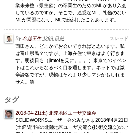
業未来塾（県主催）の卒業生のためのMLがあり入会
しているのですが、そこで、迷惑なML、礼儀のない
MLが問題になり、MLで紛糾したことあります。
By
名越正生
4299 日前
スレッド
西田さん、どこかでお会いできればと思います。私
は富山県民？ですが、上海在住で東京はよく行きま
す。明後日も（jimtofを見に。。。）東京でのイベン
トはこれからなるべく目を通します。ネットでは激
辛論客ですが、現物はそれより少しマシかもしれま
せん。笑
タグ
2018-04-21(土) 北陸地区ユーザ交流会
SOLIDWORKSユーザー会のみなさま2018年4月21日
(土)PM開催の北陸地区ユーザ交流会(技術交流会)のご