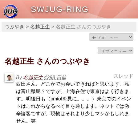
SWJUG-RING
つぶやき
名越正生
名越正生 さんのつぶやき
名越正生 さんのつぶやき
スレッド
By
名越正生
4298 日前
西田さん、どこかでお会いできればと思います。私
は富山県民？ですが、上海在住で東京はよく行きま
す。明後日も（jimtofを見に。。。）東京でのイベン
トはこれからなるべく目を通します。ネットでは激
辛論客ですが、現物はそれより少しマシかもしれま
せん。笑