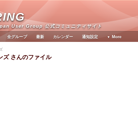
RING
apan User Group 公式コミュニティサイト
全グループ
最新
カレンダー
通知設定
More
ズ
ンズ さんのファイル