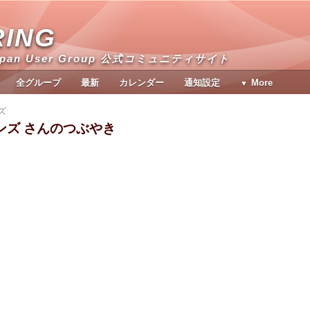
RING
apan User Group 公式コミュニティサイト
全グループ
最新
カレンダー
通知設定
More
ズ
ンズ さんのつぶやき