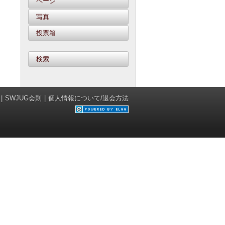
ページ
写真
投票箱
検索
SWJUG会則
個人情報について/退会方法