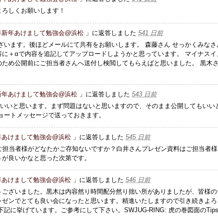
よろしくお願いします！
5年新年あけまして勉強会@浜松
」に返答しました
541 日前
ざいます。後ほどメールにて共有をお願いします。 森藤さん せっかくみなさ
に＋αで内容を追記してアップロードしようかと思っています。 マイナスイ
のため公開前にご担当者さんへ送付し検閲してもらえばと思いました。 黒木
年新年あけまして勉強会@浜松
」に返答しました
543 日前
でいいと思います。まず問題はないと思いますので、そのまま公開してもいい
ョートメッセージで送っておきます。
新年あけまして勉強会@浜松
」に返答しました
545 日前
nさんのご担当者様がどなたかご存知ないですか？白井さんプレゼン資料はご担当者
うが良いかなと思った次第です。
新年あけまして勉強会@浜松
」に返答しました
546 日前
うございました。黒木は内容然り時間配分然り拙い所がありましたが、皆様の
レゼンでとても良い会になったと思います。精進いたしますので引き続きよろ
に挙げています。ご参考にして下さい。SWJUG-RING: 虎の巻図面のTip