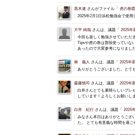
黒木遼
さんがファイル「
虎の巻図
2025年2月1日浜松勉強会で使
片平 純哉
さんは、議題「
2025
今回も楽しく勉強させていただ
Tipsや虎の巻は普段使ってい
あったので大変参考になりまし
林 義人
さんは、議題「
2025
ありがとうございました。とて
森藤慎司
さんは、議題「
2025
白井さんとても素晴らしいプレ
しています！よろしくお願いし
白井 紀行
さんは、議題「
202
みなさん本日はありがとうござ
た。 とても有意義な時間を過ご