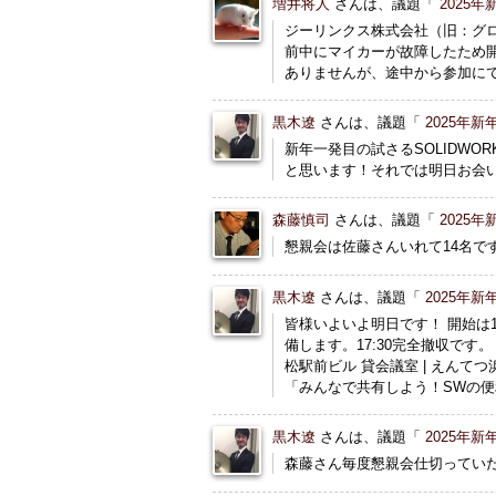
増井将人
さんは、議題「
2025
ジーリンクス株式会社（旧：グロ
前中にマイカーが故障したため開
ありませんが、途中から参加に
黒木遼
さんは、議題「
2025年
新年一発目の試さるSOLIDW
と思います！それでは明日お会
森藤慎司
さんは、議題「
2025
懇親会は佐藤さんいれて14名で
黒木遼
さんは、議題「
2025年
皆様いよいよ明日です！ 開始は1
備します。17:30完全撤収です。
松駅前ビル 貸会議室 | えんてつ
「みんなで共有しよう！SWの便利機
黒木遼
さんは、議題「
2025年
森藤さん毎度懇親会仕切ってい