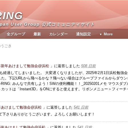
RING
apan User Group 公式コミュニティサイト
全グループ
最新
カレンダー
通知設定
More
のうごき
5年新年あけまして勉強会@浜松
」に返答しました
508 日前
も経過してしまいました。 大変遅くなりましたが、2025年2月1日浜松勉強
た。下記URLから飛べるかな？飛べない場合はグループファイルからダウン
RING: みんなで共有しよう！SWの便利機能！！_20250201メモ マウスダブ
ットは「Instant3D」をONにすると使えます。リボンメニュー＞フィーチ
新年あけまして勉強会@浜松
」に返答しました
541 日前
いて下さりありがとうございます。よろしくお願いします！
年新年あけまして勉強会@浜松
」に返答しました
541 日前