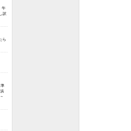
、午
し訳
たら
に準
：浜
~