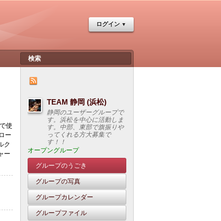
ログイン
TEAM 静岡 (浜松)
静岡のユーザーグループで
す。浜松を中心に活動しま
会で使
す。中部、東部で旗振りや
ってくれる方大募集で
ロー
す！！
ルク
オープングループ
ャー
グループのうごき
グループの写真
グループカレンダー
グループファイル