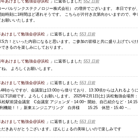
年新年あけまして勉強会@浜松
」に返答しました
552 日前
ーバルリンクステクノロジー株式会社） の増井でございます。 本日ですが
始時刻に1時間ほど遅れそうです。 こちらが片付き次第向かいますので、申
てお願いいたします。
新年あけまして勉強会@浜松
」に返答しました
553 日前
ORKS力！といった内容になると思います。ご参加の皆様と共に盛り上げていけ
いできるのを楽しみにしております。
年新年あけまして勉強会@浜松
」に返答しました
553 日前
すね。 よろしくお願いします。
新年あけまして勉強会@浜松
」に返答しました
553 日前
4時からですが、会議室は13:00から借りており、13:30頃からは入れるよう
 以下詳細です。よろしくお願いします。 2025年2月1日(土) 浜松勉強会場所
浜松駅前貸会議室 C会議室 アジェンダ・14:00~ 開始、自己紹介など・14:15 
能！！」新東エンジニアリング 白井様 15:25 休憩・15:40 ~...
新年あけまして勉強会@浜松
」に返答しました
553 日前
ただきありがとうございます。ぼんじょるの美味しいので楽しみです