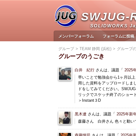
SWJUG-
SOLIDWORKS J
メンバーフォーラム
フォーラムに投稿
グループ
TEAM 静岡 (浜松)
グループ
グループのうごき
白井 紀行
さんは、議題「
202
早いことで勉強会から1ヶ月以上
用した資料をアップロードしまし
ドをしてみてください。SWJUG-
リックでスケッチ終了のショートカ
＞Instant３D
黒木遼
さんは、議題「
2025年
森藤さん 白井さん 色々と動
森藤慎司
さんは、議題「
2025