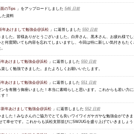
面のTips
」をアップロードしました
546 日前
用した資料
年新年あけまして勉強会@浜松
」に返答しました
550 日前
きました。皆様ありがとうございました。白井さん、黒木さん、お疲れ様でし
ないと何度聞いても内容を忘れてしまいますし、今回は特に新しい気付きもたく
た。
年新年あけまして勉強会@浜松
」に返答しました
550 日前
も楽しく勉強できました。またよろしくお願いいたします。
年新年あけまして勉強会@浜松
」に返答しました
551 日前
ゼンを有難う御座いました！本当に素晴らしと思います。これからも若い力に
ます！
5年新年あけまして勉強会@浜松
」に返答しました
552 日前
いました！みなさんのご協力でとても良いワイワイガヤガヤな勉強会ができま
せて幸せです。これからも浜松支部並びにSWJUGを盛り上げていきましょう