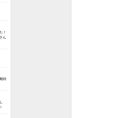
た！
さん
期待
し
！