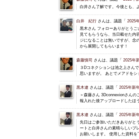
白井さん了解です。今後とも、
白井 紀行
さんは、議題「
202
黒木さん フォローありがとうご
見てもらうなら、当日載せた内容
ジになることは無いですが、念
から展開してもらいます！
森藤慎司
さんは、議題「
2025
３Dコネクションは池之上さん
思いますが。 あとでメアドをシ
黒木遼
さんは、議題「
2025年
＞森藤さん 3Dconnexio
報入れた後アップロードしたほ
黒木遼
さんは、議題「
2025年
先日はご参加いただきありがと
ートと白井さんの素晴らしいプ
お願いします。 使用した資料を下記